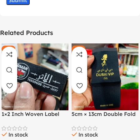
Related Products
-20%
-11%
HOT
HOT
1×2 Inch Woven Label
5cm × 13cm Double Fold
with Both Side Folding |
Golden Thread Woven
Arabic & English
Label
In stock
In stock