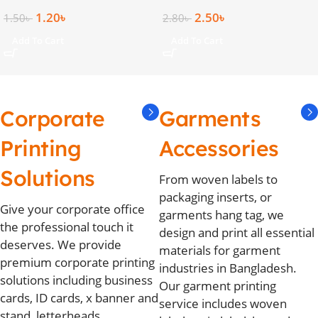
1.20
৳
2.50
৳
1.50
৳
2.80
৳
Add To Cart
Add To Cart
Corporate
Garments
Printing
Accessories
Solutions
From woven labels to
packaging inserts, or
Give your corporate office
garments hang tag, we
the professional touch it
design and print all essential
deserves. We provide
materials for garment
premium corporate printing
industries in Bangladesh.
solutions including business
Our garment printing
cards, ID cards, x banner and
service includes woven
stand, letterheads,